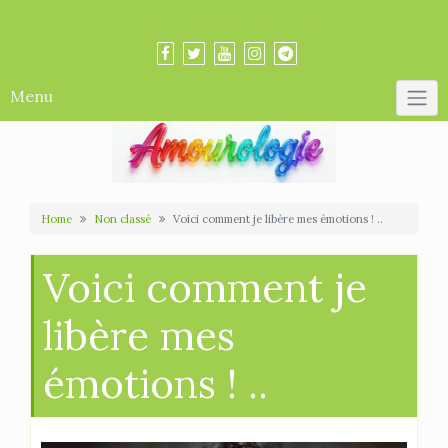
Skip
Amourologue et Amourologie
to
content
Menu
Home
Non classé
Voici comment je libère mes émotions ! ..
Voici comment je
libère mes
émotions ! ..