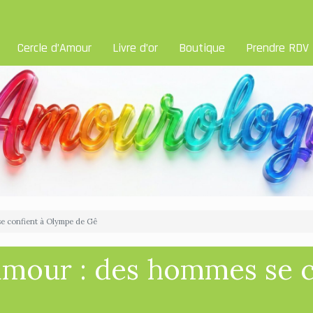
Cercle d’Amour
Livre d’or
Boutique
Prendre RDV
se confient à Olympe de Gê
’amour : des hommes se 