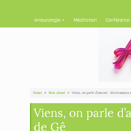
Skip
Amourologue et Amourologie
to
content
Amourologie
Méditation
Conférence
Home
Non classé
Viens, on parle d’amour : des hommes 
Viens, on parle d
de Gê