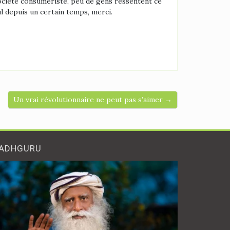
société consumériste, peu de gens ressentent ce
ul depuis un certain temps, merci.
Un vrai révolutionnaire ne peut pas s’aimer →
ADHGURU