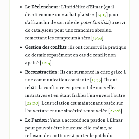
Le Déclencheur
: L’infidélité d’Elmar (qu’il
décrit comme un « achat plaisir » [
14:15
] pour
s’affranchir de son rôle de
pater familias
) a servi
de catalyseur pour une franchise absolue,
remettant les compteurs à zéro [
13:33
].
Gestion des conflits
: Ils ont conservé la pratique
de dormir séparément en cas de conflit non
apaisé [
11:14
].
Reconstruction
: Ils ont surmonté la crise grâce à
une communication constante [
15:53
]. Ils ont
rebâti la confiance en prenant de nouvelles
initiatives et en étant fiables l’un envers l’autre
[
22:00
]. Leur relation est maintenant basée sur
l’ouverture et une sincérité renouvelée [
22:26
].
Le Pardon
: Yana a accordé son pardon à Elmar
pour pouvoir être heureuse elle-même, se
refusant de continuer à porter le poids du