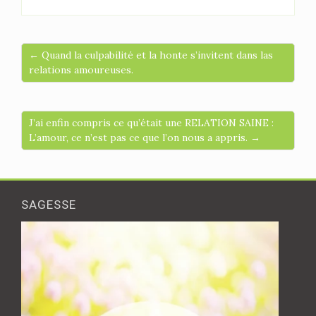
← Quand la culpabilité et la honte s’invitent dans las
relations amoureuses.
J’ai enfin compris ce qu’était une RELATION SAINE :
L’amour, ce n’est pas ce que l’on nous a appris. →
SAGESSE