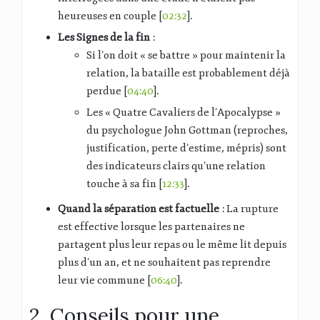
heureuses en couple [
02:32
].
Les Signes de la fin
:
Si l’on doit « se battre » pour maintenir la
relation, la bataille est probablement déjà
perdue [
04:40
].
Les « Quatre Cavaliers de l’Apocalypse »
du psychologue John Gottman (reproches,
justification, perte d’estime, mépris) sont
des indicateurs clairs qu’une relation
touche à sa fin [
12:33
].
Quand la séparation est factuelle
: La rupture
est effective lorsque les partenaires ne
partagent plus leur repas ou le même lit depuis
plus d’un an, et ne souhaitent pas reprendre
leur vie commune [
06:40
].
2. Conseils pour une