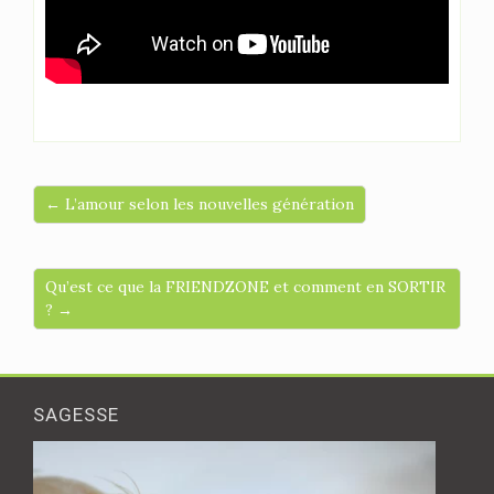
← L’amour selon les nouvelles génération
Qu’est ce que la FRIENDZONE et comment en SORTIR
? →
SAGESSE