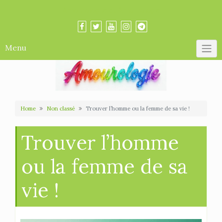
Skip
Amourologue et Amourologie
to
content
Menu
Home
Non classé
Trouver l’homme ou la femme de sa vie !
Trouver l’homme
ou la femme de sa
vie !