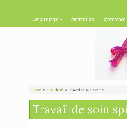
Skip
Amourologue et Amourologie
to
content
Amourologie
Méditation
Conférence
Home
Non classé
Travail de soin spirituel
Travail de soin spi