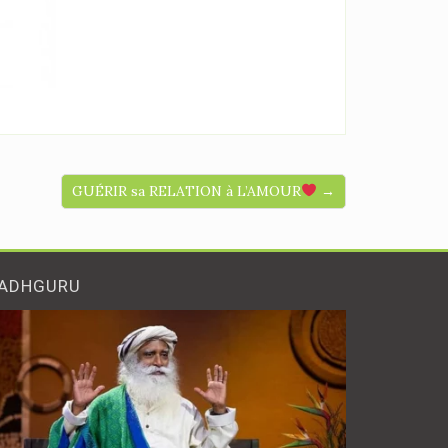
GUÉRIR sa RELATION à L’AMOUR
→
ADHGURU