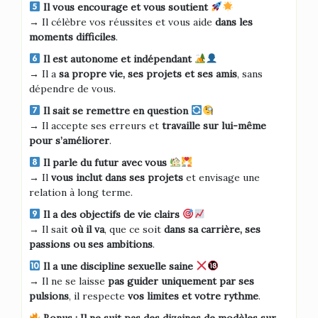
Il vous encourage et vous soutient
→ Il célèbre vos réussites et vous aide
dans les
moments difficiles
.
Il est autonome et indépendant
→ Il a
sa propre vie, ses projets et ses amis
, sans
dépendre de vous.
Il sait se remettre en question
→ Il accepte ses erreurs et
travaille sur lui-même
pour s’améliorer
.
Il parle du futur avec vous
→ Il
vous inclut dans ses projets
et envisage une
relation à long terme.
Il a des objectifs de vie clairs
→ Il sait
où il va
, que ce soit
dans sa carrière, ses
passions ou ses ambitions
.
Il a une discipline sexuelle saine
→ Il ne se laisse
pas guider uniquement par ses
pulsions
, il respecte
vos limites et votre rythme
.
Bonus : Il ne suit pas des dizaines de modèles sur