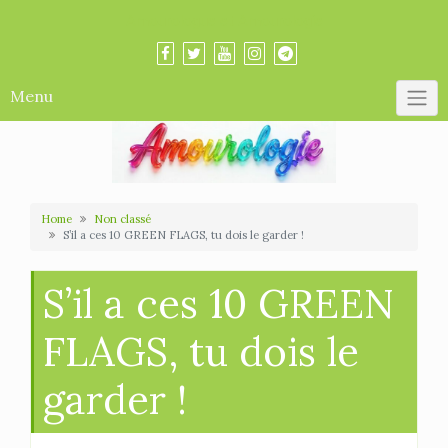
Skip
Amourologue et Amourologie
to
content
Menu
Home
Non classé
S’il a ces 10 GREEN FLAGS, tu dois le garder !
S’il a ces 10 GREEN
FLAGS, tu dois le
garder !