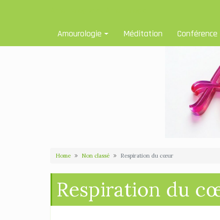
Skip
Amourologue et Amourologie
to
content
Amourologie
Méditation
Conférence
Home
Non classé
Respiration du cœur
Respiration du c