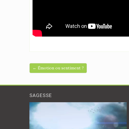
← Émotion ou sentiment ?
SAGESSE