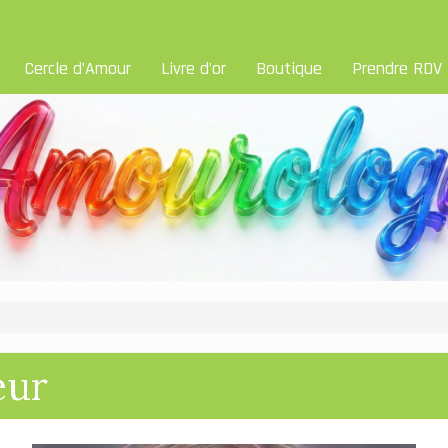
Cercle d’Amour
Livre d’or
Boutique
Prendre RDV
œur