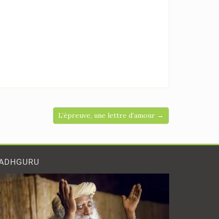
L’épreuve, une lettre d’amour →
ADHGURU