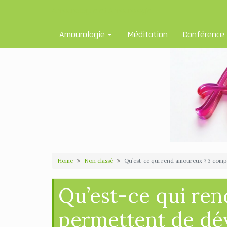
Skip
Amourologue et Amourologie
to
content
Amourologie
Méditation
Conférence
Home
Non classé
Qu’est-ce qui rend amoureux ? 3 comp
Qu’est-ce qui re
permettent de dé