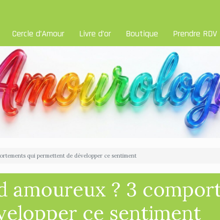
Cercle d’Amour
Livre d’or
Boutique
Prendre RDV
ortements qui permettent de développer ce sentiment
nd amoureux ? 3 compor
velopper ce sentiment