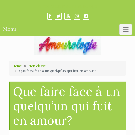
Skip
Amourologue et Amourologie
to
content
Menu
Home
Non classé
Que faire face à un quelqu’un qui fuit en amour?
Que faire face à un
quelqu’un qui fuit
en amour?