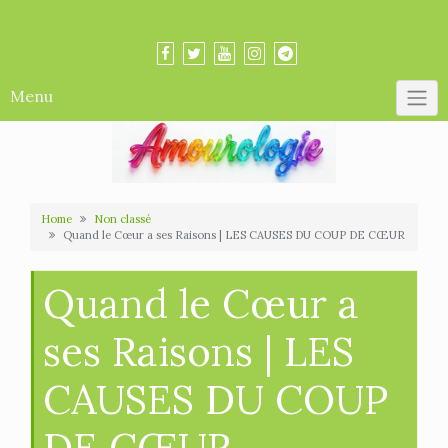
Skip
Amourologue et Amourologie
to
content
Menu
Home
Non classé
Quand le Cœur a ses Raisons | LES CAUSES DU COUP DE CŒUR
Quand le Cœur a
ses Raisons | LES
CAUSES DU COUP
DE CŒUR