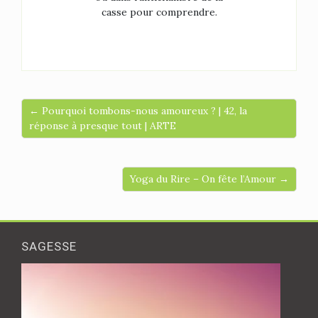
casse pour comprendre.
← Pourquoi tombons-nous amoureux ? | 42, la
réponse à presque tout | ARTE
Yoga du Rire – On fête l’Amour →
SAGESSE