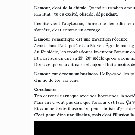
L’amour, c’est de la chimie.
Quand tu tombes amoureu
Résultat :
tu es excité, obsédé, dépendant.
Ensuite vient
l’ocytocine
, l’hormone des câlins et
s’arrête, c’est comme un
sevrage.
L’amour romantique est une invention récente.
Avant, dans l’Antiquité et au Moyen-Âge, le mariag
Au 12ᵉ siècle, les troubadours inventent l’amour c
Et c’est seulement au
19ᵉ-20ᵉ siècle
qu’on a commenc
Donc ce qu’on croit naturel aujourd’hui a
moins de
L’amour est devenu un business.
Hollywood, les pub
chimie de ton cerveau.
Conclusion :
Ton cerveau t’arnaque avec ses hormones, la sociét
Mais ça ne veut pas dire que l’amour est faux.
Ça v
Et comme toute illusion, on peut choisir d’y croir
C’est peut-être une illusion, mais c’est l’illusion la