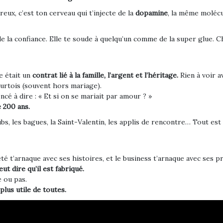
x, c’est ton cerveau qui t’injecte de la
dopamine
, la même molécul
 de la confiance. Elle te soude à quelqu’un comme de la super glue.
e était un
contrat lié à la famille, l’argent et l’héritage.
Rien à voir a
ourtois (souvent hors mariage).
é à dire : « Et si on se mariait par amour ? »
 200 ans.
s, les bagues, la Saint-Valentin, les applis de rencontre… Tout est f
é t’arnaque avec ses histoires, et le business t’arnaque avec ses pr
eut dire qu’il est fabriqué.
e ou pas.
 plus utile de toutes.