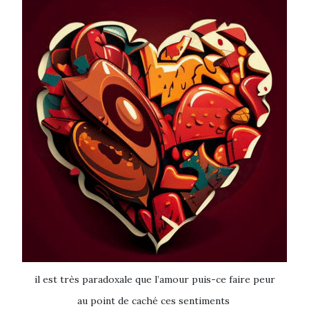
il est très paradoxale que l’amour
puis-ce faire peur
au point de caché ces sentiments