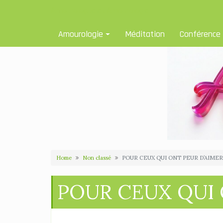
Skip
Amourologue et Amourologie
to
content
Amourologie
Méditation
Conférence
Home
Non classé
POUR CEUX QUI ONT PEUR D’AIMER.
POUR CEUX QUI 