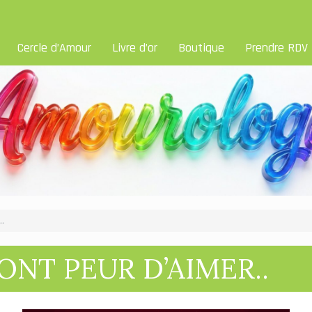
Cercle d’Amour
Livre d’or
Boutique
Prendre RDV
.
ONT PEUR D’AIMER..