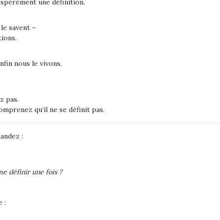
spérément une définition.
le savent –
tions.
nfin nous le vivons,
z pas.
omprenez qu’il ne se définit pas.
mandez :
 définir une fois ?
 :