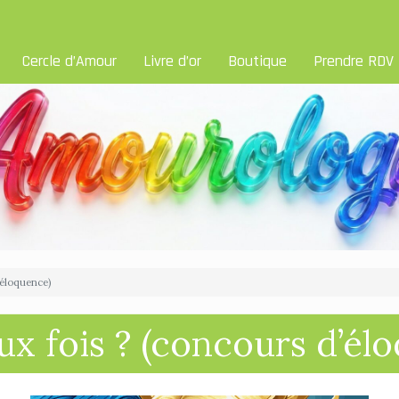
Cercle d’Amour
Livre d’or
Boutique
Prendre RDV
’éloquence)
x fois ? (concours d’él