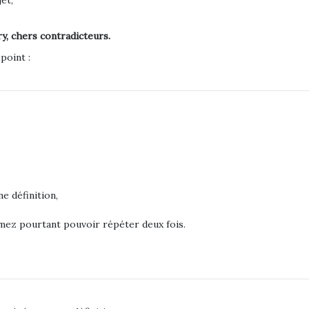
et,
, chers contradicteurs.
point :
e définition,
mez pourtant pouvoir répéter deux fois.