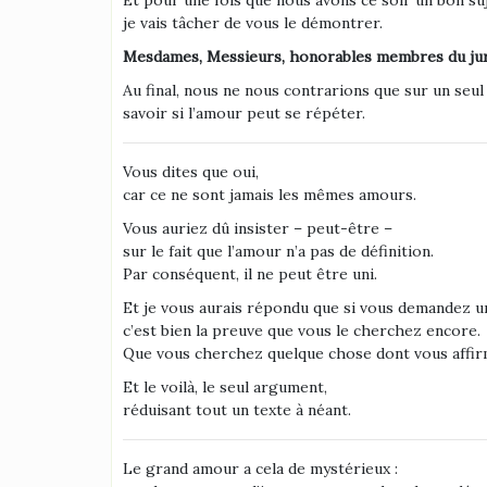
Et pour une fois que nous avons ce soir un bon suj
je vais tâcher de vous le démontrer.
Mesdames, Messieurs, honorables membres du jury
Au final, nous ne nous contrarions que sur un seul 
savoir si l’amour peut se répéter.
Vous dites que oui,
car ce ne sont jamais les mêmes amours.
Vous auriez dû insister – peut-être –
sur le fait que l’amour n’a pas de définition.
Par conséquent, il ne peut être uni.
Et je vous aurais répondu que si vous demandez un
c’est bien la preuve que vous le cherchez encore.
Que vous cherchez quelque chose dont vous affir
Et le voilà, le seul argument,
réduisant tout un texte à néant.
Le grand amour a cela de mystérieux :