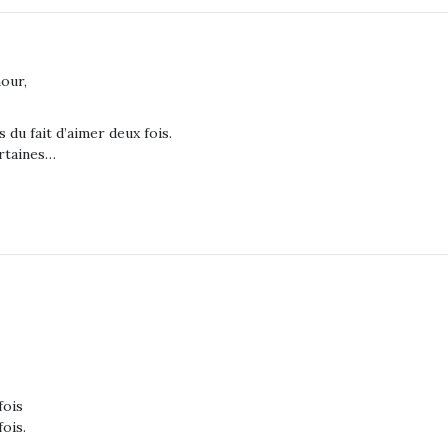
mour,
s du fait d’aimer deux fois.
ertaines…
fois
fois.