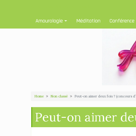
Skip
Amourologue et Amourologie
to
content
Amourologie
Méditation
Conférence
Home
Non classé
Peut-on aimer deux fois ? (concours d
Peut-on aimer deu