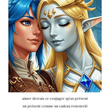
aimer devrais ce conjuger qu’au présent
un présent comme un cadeau renouvelé