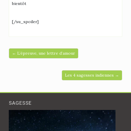
bientôt
[/su_spoiler]
← L’épreuve, une lettre d’amour
Les 4 sagesses indiennes →
SAGESSE