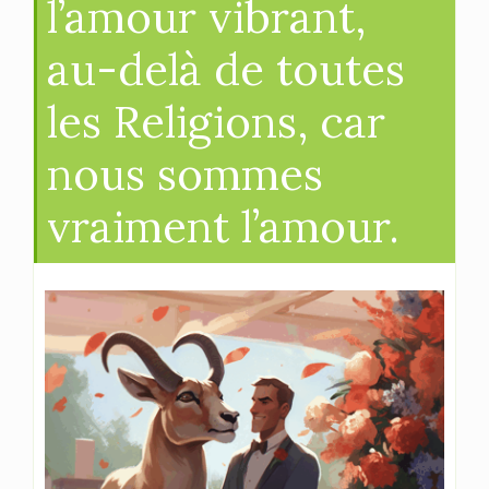
l’amour vibrant,
au-delà de toutes
les Religions, car
nous sommes
vraiment l’amour.