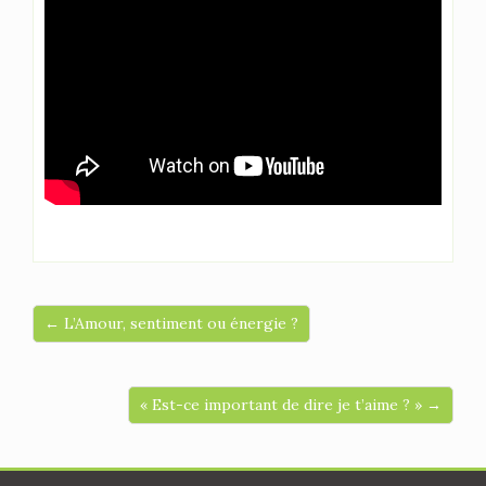
← L’Amour, sentiment ou énergie ?
« Est-ce important de dire je t’aime ? » →