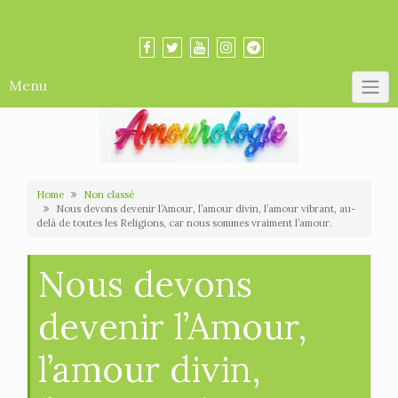
Skip
Amourologue et Amourologie
to
content
Menu
Home
Non classé
Nous devons devenir l’Amour, l’amour divin, l’amour vibrant, au-
delà de toutes les Religions, car nous sommes vraiment l’amour.
Nous devons
devenir l’Amour,
l’amour divin,