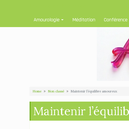
Skip
Amourologue et Amourologie
to
content
Amourologie
Méditation
Conférence
Home
Non classé
Maintenir l’équilibre amoureux
Maintenir l’équil