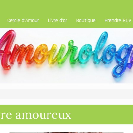
Cercle d’Amour
Livre d’or
Boutique
Prendre RDV
ibre amoureux