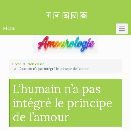
Skip
Amourologue et Amourologie
to
content
Menu
Home
Non classé
L’humain n’a pas intégré le principe de l’amour
L’humain n’a pas
intégré le principe
de l’amour