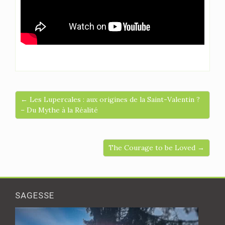
← Les Lupercales : aux origines de la Saint-Valentin ?
– Du Mythe à la Réalité
The Courage to be Loved →
SAGESSE