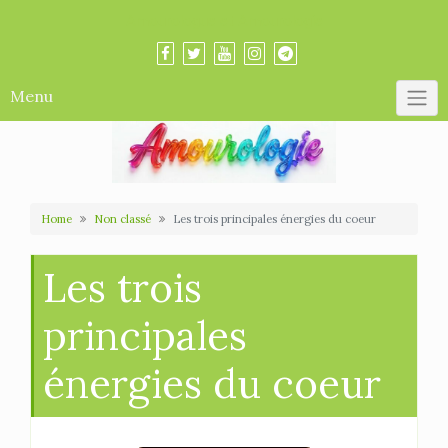
Skip
Amourologue et Amourologie
to
content
Menu
Home
Non classé
Les trois principales énergies du coeur
Les trois
principales
énergies du coeur