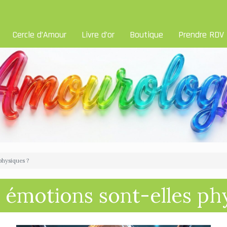
Cercle d’Amour
Livre d’or
Boutique
Prendre RDV
physiques ?
s émotions sont-elles ph