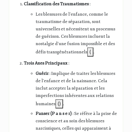
Classification des Traumatismes
:
Les blessures de l’enfance, comme le
traumatisme de séparation, sont
universelles et nécessitent un processus
de guérison. Ces blessures incluent la
nostalgie d’une fusion impossible et des
défis transgénérationnels​
(
​.
Trois Axes Principaux
:
Guérir
: Implique de traiter les blessures
de l’enfance et de la naissance. Cela
inclut accepter la séparation et les
imperfections inhérentes aux relations
humaines​
()
​.
Panser (P a n s e r)
: Se réfère à la prise de
conscience et au soin des blessures
narcissiques, celles qui apparaissent à