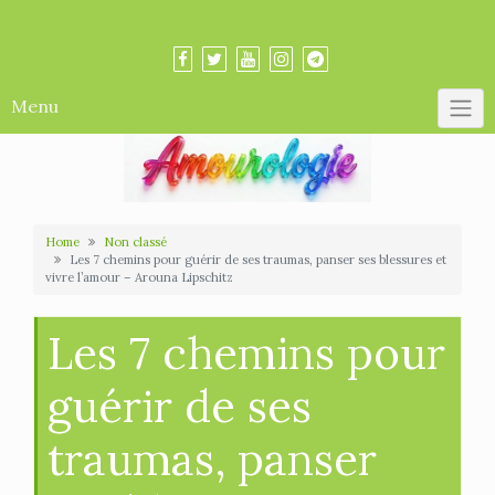
Skip
Amourologue et Amourologie
to
content
Menu
Home
Non classé
Les 7 chemins pour guérir de ses traumas, panser ses blessures et
vivre l’amour – Arouna Lipschitz
Les 7 chemins pour
guérir de ses
traumas, panser