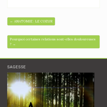
← ANATOMIE : LE COEUR
Pourquoi certaines relations sont-elles douloureuses
? →
SAGESSE