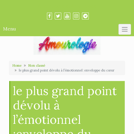
Skip
Amourologue et Amourologie
to
content
Menu
Home
Non classé
le plus grand point dévolu à l’émotionnel :enveloppe du cœur
le plus grand point
dévolu à
l’émotionnel
:enveloppe du