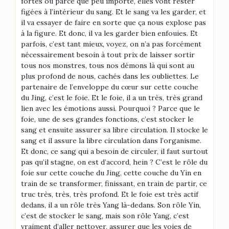
fortes ou parce que peu importe, elles vont rester
figées à l’intérieur du sang. Et le sang va les garder, et
il va essayer de faire en sorte que ça nous explose pas
à la figure. Et donc, il va les garder bien enfouies. Et
parfois, c’est tant mieux, voyez, on n’a pas forcément
nécessairement besoin à tout prix de laisser sortir
tous nos monstres, tous nos démons là qui sont au
plus profond de nous, cachés dans les oubliettes. Le
partenaire de l’enveloppe du cœur sur cette couche
du Jing, c’est le foie. Et le foie, il a un très, très grand
lien avec les émotions aussi. Pourquoi ? Parce que le
foie, une de ses grandes fonctions, c’est stocker le
sang et ensuite assurer sa libre circulation. Il stocke le
sang et il assure la libre circulation dans l’organisme.
Et donc, ce sang qui a besoin de circuler, il faut surtout
pas qu’il stagne, on est d’accord, hein ? C’est le rôle du
foie sur cette couche du Jing, cette couche du Yin en
train de se transformer, finissant, en train de partir, ce
truc très, très, très profond. Et le foie est très actif
dedans, il a un rôle très Yang là-dedans. Son rôle Yin,
c’est de stocker le sang, mais son rôle Yang, c’est
vraiment d’aller nettoyer, assurer que les voies de