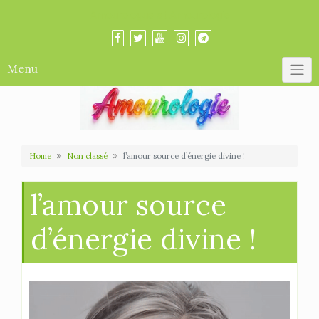
Skip
Amourologue et Amourologie
to
content
Menu
Home
Non classé
l’amour source d’énergie divine !
l’amour source
d’énergie divine !