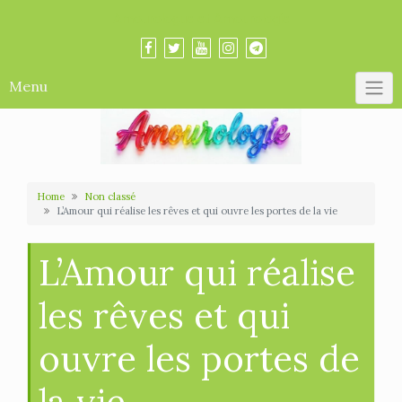
Skip
Amourologue et Amourologie
to
content
Menu
Home
Non classé
L’Amour qui réalise les rêves et qui ouvre les portes de la vie
L’Amour qui réalise
les rêves et qui
ouvre les portes de
la vie