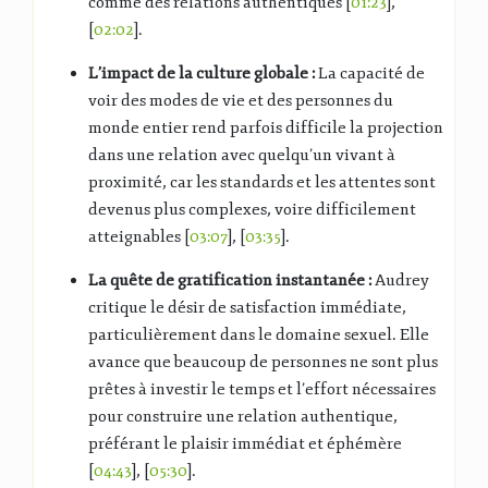
comme des relations authentiques [
01:23
],
[
02:02
].
L’impact de la culture globale :
La capacité de
voir des modes de vie et des personnes du
monde entier rend parfois difficile la projection
dans une relation avec quelqu’un vivant à
proximité, car les standards et les attentes sont
devenus plus complexes, voire difficilement
atteignables [
03:07
], [
03:35
].
La quête de gratification instantanée :
Audrey
critique le désir de satisfaction immédiate,
particulièrement dans le domaine sexuel. Elle
avance que beaucoup de personnes ne sont plus
prêtes à investir le temps et l’effort nécessaires
pour construire une relation authentique,
préférant le plaisir immédiat et éphémère
[
04:43
], [
05:30
].