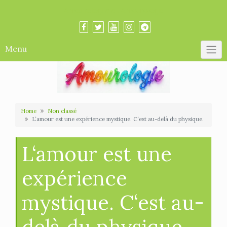
Skip
Amourologue et Amourologie
to
content
Menu
Home
Non classé
L‘amour est une expérience mystique. C‘est au-delà du physique.
L‘amour est une
expérience
mystique. C‘est au-
delà du physique.