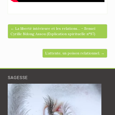
← La liberté intérieure et les relations… – Senseï
Cyrille Ndong Assou (Explication spirituelle n°97)
L’attente, un poison relationnel. →
SAGESSE