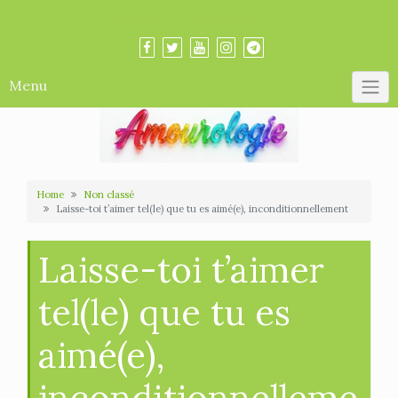
Skip
Amourologue et Amourologie
to
content
Menu
Home
Non classé
Laisse-toi t’aimer tel(le) que tu es aimé(e), inconditionnellement
Laisse-toi t’aimer
tel(le) que tu es
aimé(e),
inconditionnelleme