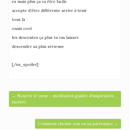
es mais plus ça va être facile
accepte d’être différente arrive à tenir
tous là
ouais cool
les descentes ça plus tu vas laisser
descendre sa plus sérieuse
[/su_spoiler]
← Nourrir le cœur – méditation guidée d’inspiration
taoïste.
Comment choisir son ou sa partenaire →