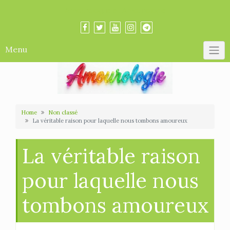
Skip
Amourologue et Amourologie
to
content
Menu
Home
Non classé
La véritable raison pour laquelle nous tombons amoureux
La véritable raison
pour laquelle nous
tombons amoureux