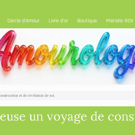
Cercle d’Amour
Livre d’or
Boutique
Prendre RDV
nstruction et de révélation de soi.
euse un voyage de cons