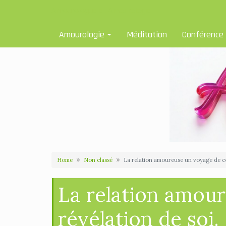
Skip
Amourologue et Amourologie
to
content
Amourologie
Méditation
Conférence
Home
Non classé
La relation amoureuse un voyage de co
La relation amour
révélation de soi.