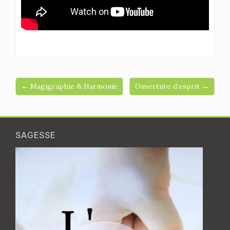
← Magigraphie & Harmonie
Ouverture d’esprit →
SAGESSE