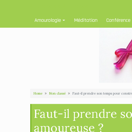
Skip
Amourologue et Amourologie
to
content
Amourologie
Méditation
Conférence
Home
Non classé
Faut-il prendre son temps pour constr
Faut-il prendre s
amoureuse ?