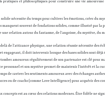
s pratiques et philosophiques pour construire une vie amoureuse 
n solide nécessite du temps pour cultiver les émotions, créer du 
des manquent souvent de fondations solides, comme illustré par la 
e une relation autour du fantasme, de l’angoisse, du mystère, du m
-delà de l’attirance physique, une relation réussie nécessite des éc
et engageant, il doit intervenir lorsque des bases solides sont déj
etomber amoureux régulièrement de son partenaire est clé pour mai
ce personnel et son mystère permet de maintenir l’intérêt et la cur
temps de raviver les sentiments amoureux avec des échanges authe
ources ou de coachs (comme Love Intelligence) pour acquérir des c
ux concepts est au cœur des relations modernes. Être fidèle ne signi