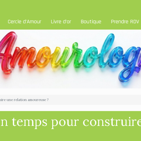
Cercle d’Amour
Livre d’or
Boutique
Prendre RDV
uire une relation amoureuse ?
on temps pour construire