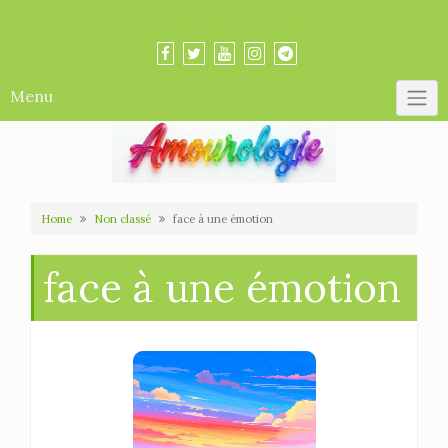
Skip
Amourologue et Amourologie
to
content
Menu
Home
Non classé
face à une émotion
face à une émotion