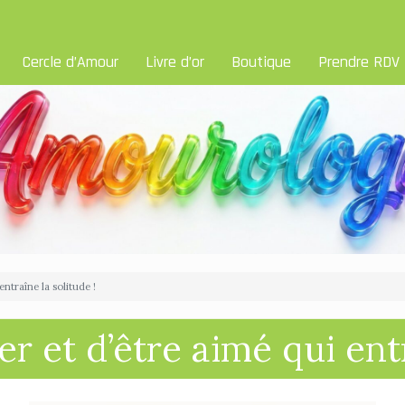
Cercle d’Amour
Livre d’or
Boutique
Prendre RDV
entraîne la solitude !
er et d’être aimé qui entr