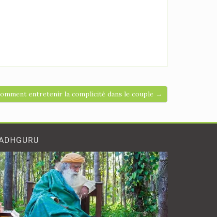
omment entretenir la complicité dans le couple →
ADHGURU