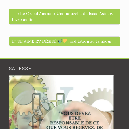
← « Le Grand Amour » Une nouvelle de Isaac Asimov –
Livre audio
ÊTRE AIMÉ ET DÉSIRÉ
méditation au tambour →
SAGESSE