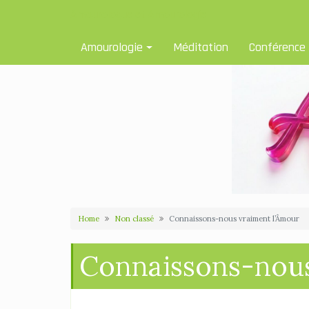
Skip
Amourologue et Amourologie
to
content
Amourologie
Méditation
Conférence
Home
Non classé
Connaissons-nous vraiment l’Âmour
Connaissons-nous