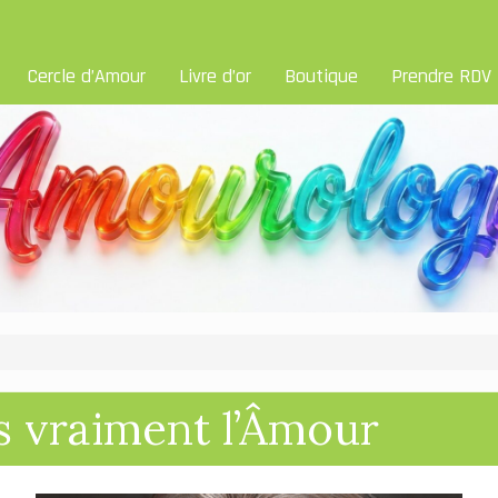
Cercle d’Amour
Livre d’or
Boutique
Prendre RDV
 vraiment l’Âmour