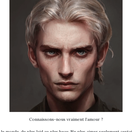
Connaissons-nous vraiment l’amour ?
 le monde, du plus laid au plus beau. Ne plus aimer seulement cert