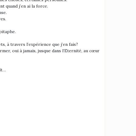
t quand j’en ai la force.
nse.
res.
pitaphe.
s, à travers l’expérience que j’en fais?
mer, oui à jamais, jusque dans l’Eternité, au cœur
ît…