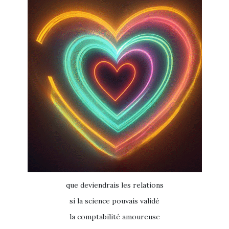
que deviendrais les relations
si la science pouvais validé
la comptabilité amoureuse