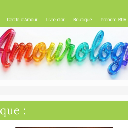
Cercle d’Amour
Livre d’or
Boutique
Prendre RDV
que :