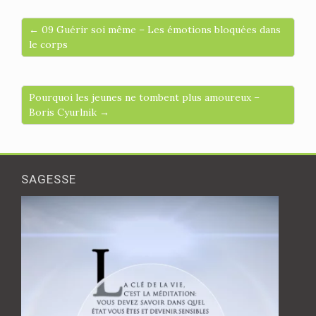
← 09 Guérir soi même – Les émotions bloquées dans
le corps
Pourquoi les jeunes ne tombent plus amoureux –
Boris Cyurlnik →
SAGESSE