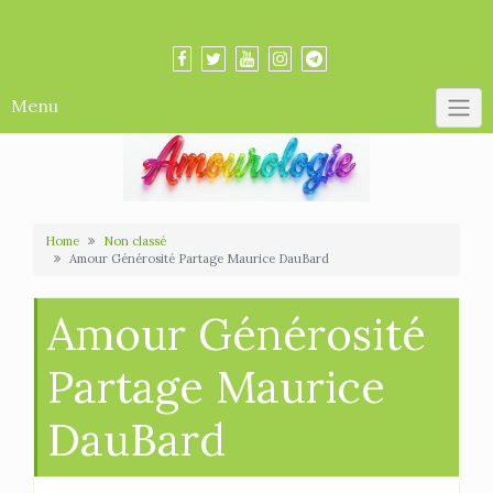
Skip
Amourologue et Amourologie
to
content
Menu
Home
Non classé
Amour Générosité Partage Maurice DauBard
Amour Générosité
Partage Maurice
DauBard