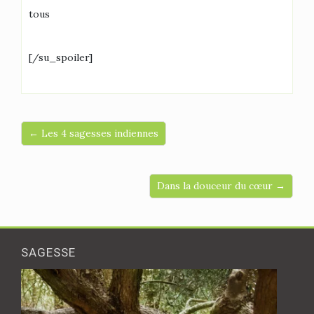
tous
[/su_spoiler]
← Les 4 sagesses indiennes
Dans la douceur du cœur →
SAGESSE