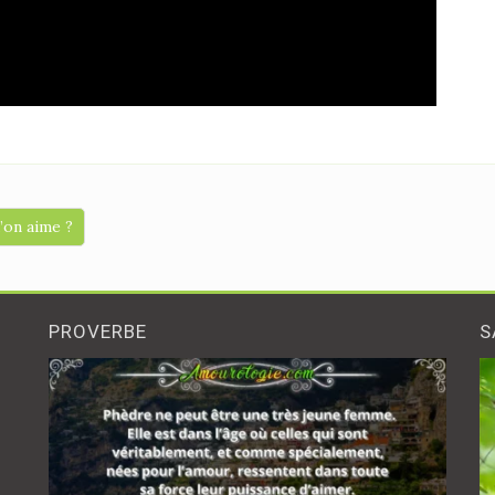
’on aime ?
PROVERBE
S