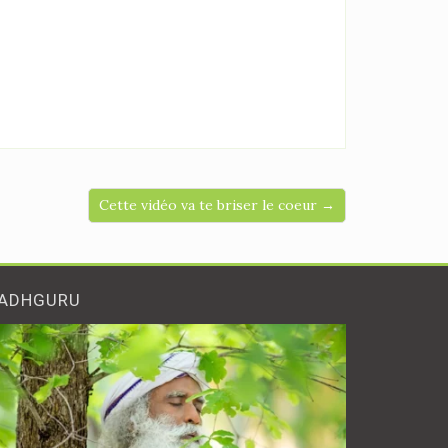
Cette vidéo va te briser le coeur →
ADHGURU