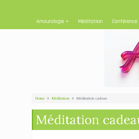
Skip
Amourologue et Amourologie
to
content
Amourologie
Méditation
Conférence
Home
Méditation
Méditation cadeau
Méditation cadea