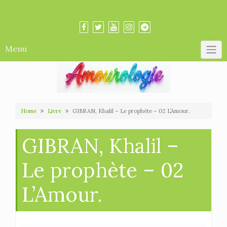
Skip
Amourologue et Amourologie
to
content
Menu
Home
Livre
GIBRAN, Khalil – Le prophète – 02 L’Amour.
GIBRAN, Khalil –
Le prophète – 02
L’Amour.