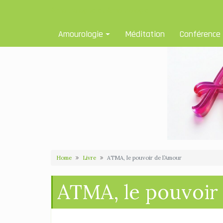
Skip
Amourologue et Amourologie
to
content
Amourologie
Méditation
Conférence
Home
Livre
ATMA, le pouvoir de l’Amour
ATMA, le pouvoir