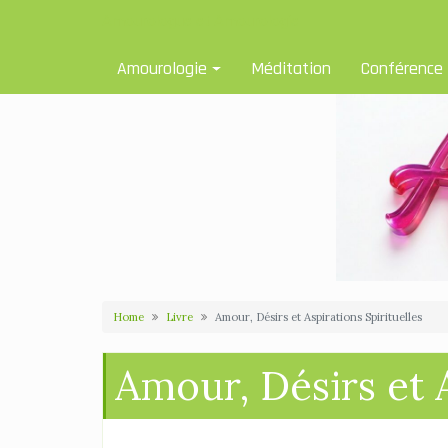
Skip
Amourologue et Amourologie
to
content
Amourologie
Méditation
Conférence
Home
Livre
Amour, Désirs et Aspirations Spirituelles
Amour, Désirs et A