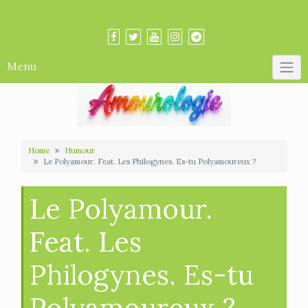
Skip
Amourologue et Amourologie
to
content
Menu
Home
Humour
Le Polyamour. Feat. Les Philogynes. Es-tu Polyamoureux ?
Le Polyamour.
Feat. Les
Philogynes. Es-tu
Polyamoureux ?