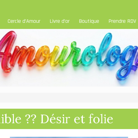
Cercle d’Amour
Livre d’or
Boutique
Prendre RDV
ble ?? Désir et folie