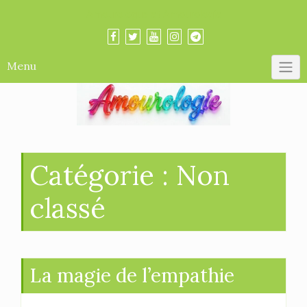
Skip
Amourologue et Amourologie
to
content
Menu
Catégorie :
Non
classé
La magie de l’empathie