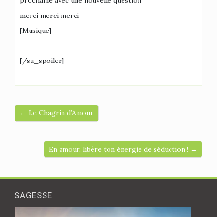
prochaine avec une nouvelle question
merci merci merci
[Musique]
[/su_spoiler]
← Le Chagrin d’Amour
En amour, libère ton énergie de séduction ! →
SAGESSE