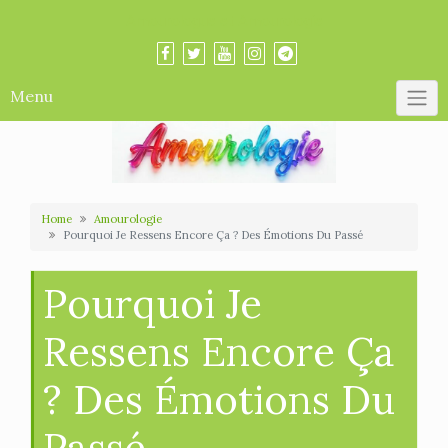
Skip
Amourologue et Amourologie
to
content
Menu
Home
Amourologie
Pourquoi Je Ressens Encore Ça ? Des Émotions Du Passé
Pourquoi Je
Ressens Encore Ça
? Des Émotions Du
Passé