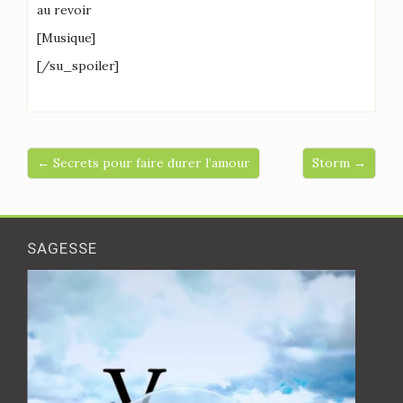
au revoir
[Musique]
[/su_spoiler]
← Secrets pour faire durer l’amour
Storm →
SAGESSE