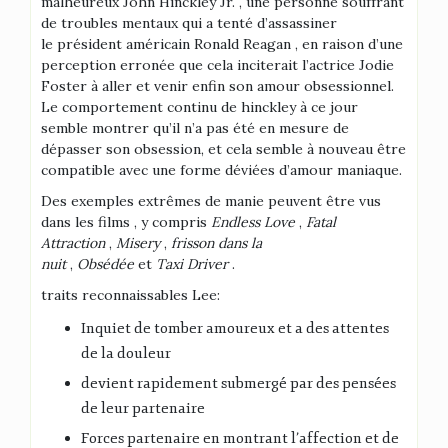
malheureux John Hinckley Jr. , une personne souffrant
de troubles mentaux qui a tenté d’assassiner
le président américain Ronald Reagan , en raison d’une
perception erronée que cela inciterait l’actrice Jodie
Foster à aller et venir enfin son amour obsessionnel.
Le comportement continu de hinckley à ce jour
semble montrer qu’il n’a pas été en mesure de
dépasser son obsession, et cela semble à nouveau être
compatible avec une forme déviées d’amour maniaque.
Des exemples extrêmes de manie peuvent être vus
dans les films , y compris
Endless Love
,
Fatal
Attraction
,
Misery
,
frisson dans la
nuit
,
Obsédée
et
Taxi Driver
.
traits reconnaissables Lee:
Inquiet de tomber amoureux et a des attentes
de la douleur
devient rapidement submergé par des pensées
de leur partenaire
Forces partenaire en montrant l’affection et de