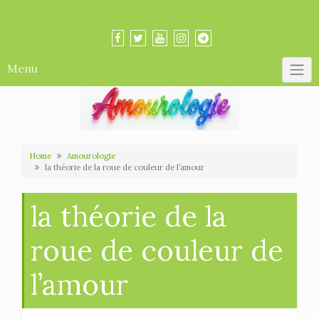
Skip
Amourologue et Amourologie
to
content
Menu
Home
Amourologie
la théorie de la roue de couleur de l’amour
la théorie de la
roue de couleur de
l’amour