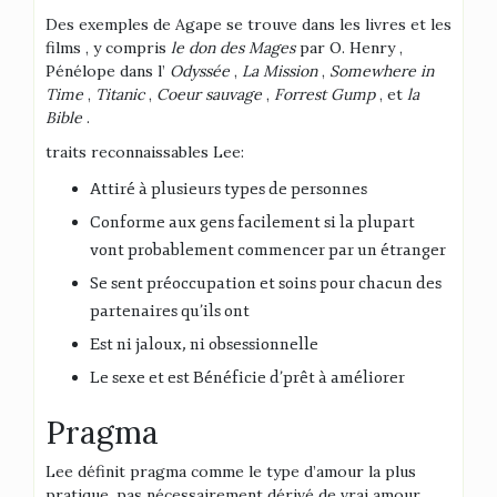
Des exemples de Agape se trouve dans les livres et les
films , y compris
le don des Mages
par O. Henry ,
Pénélope dans l’
Odyssée
,
La Mission
,
Somewhere in
Time
,
Titanic
,
Coeur sauvage
,
Forrest Gump
, et
la
Bible
.
traits reconnaissables Lee:
Attiré à plusieurs types de personnes
Conforme aux gens facilement si la plupart
vont probablement commencer par un étranger
Se sent préoccupation et soins pour chacun des
partenaires qu’ils ont
Est ni jaloux, ni obsessionnelle
Le sexe et est Bénéficie d’prêt à améliorer
Pragma
Lee définit pragma comme le type d’amour la plus
pratique, pas nécessairement dérivé de vrai amour